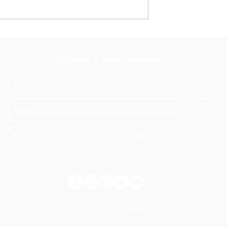
invista melhor:
Taxas de juro e montantes d
ro e montantes de
novos depósitos
itos
Subscreva a nossa Newsletter
>
Aceito os termos e condições.
Saber mais
Termos e Condições