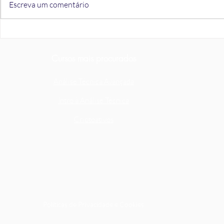
Escreva um comentário
Estratégia de Sucesso que
Poupe bem, 
usamos nos Mercados há mais
Taxas de Ju
de 15 anos
novos depós
Cursos mais procurados
Análise Técnica Avançada
Intro à Análise Técnica
Criptoativos
Políticas de Privacidade e Cookies