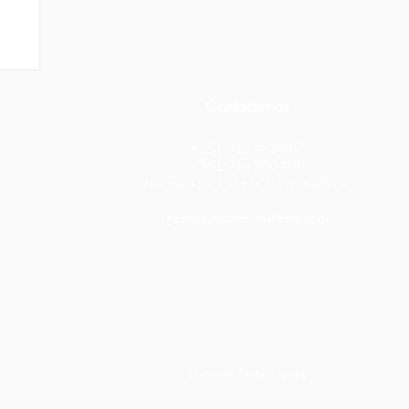
e
Contacte-nos
+351 913 482 887
+351 916 200 400
​(chamada para a rede móvel nacional)
geral@income-markets.com
Livro de Reclamações