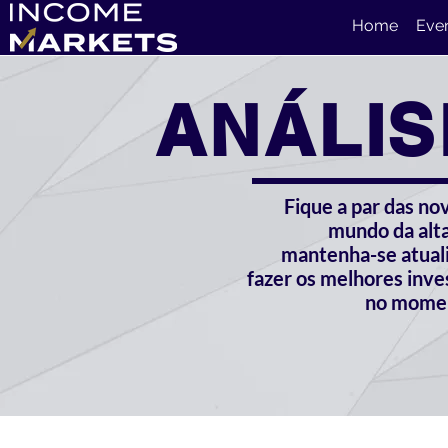
Home
Eve
ANÁLIS
Fique a par das no
mundo da alta
mantenha-se atual
fazer os melhores inv
no momen