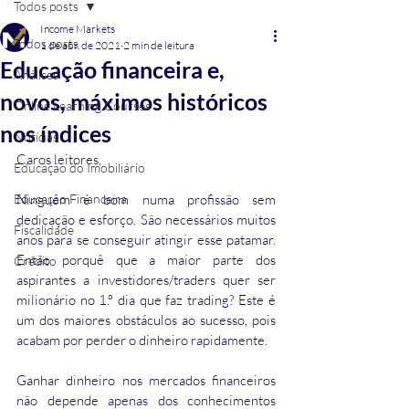
Todos posts
Income Markets
Todos posts
1 de abr. de 2021
2 min de leitura
Educação financeira e,
Análises
novos, máximos históricos
Online Learning Courses
nos índices
Notícias
Caros leitores,
Educação do Imobiliário
Educação Financeira
Ninguém é bom numa profissão sem 
dedicação e esforço. São necessários muitos 
Fiscalidade
anos para se conseguir atingir esse patamar. 
Então porquê que a maior parte dos 
Crédito
aspirantes a investidores/traders quer ser 
milionário no 1.º dia que faz trading? Este é 
um dos maiores obstáculos ao sucesso, pois 
acabam por perder o dinheiro rapidamente.
Ganhar dinheiro nos mercados financeiros 
não depende apenas dos conhecimentos 