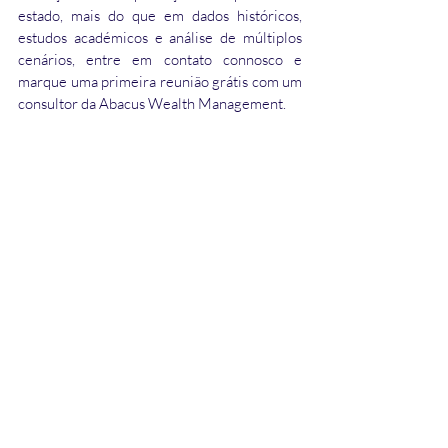
estado, mais do que em dados históricos, 
estudos académicos e análise de múltiplos 
cenários, entre em contato connosco e 
marque uma primeira reunião grátis com um 
consultor da Abacus Wealth Management.
Fonte: Bloomber Data, Abacus Wealth 
Management
João Feliciano Martins
Wealth Manager 