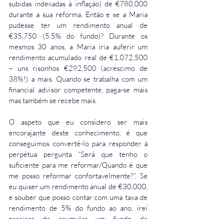
subidas indexadas à inflação) de €780,000 
durante a sua reforma. Então e se a Maria 
pudesse ter um rendimento anual de 
€35,750 (5.5% do fundo)? Durante os 
mesmos 30 anos, a Maria iria auferir um 
rendimento acumulado real de €1,072,500 
– uns risonhos €292,500 (acréscimo de 
38%!) a mais. Quando se trabalha com um 
financial advisor competente, paga-se mais 
mas também se recebe mais. 
O aspeto que eu considero ser mais 
encorajante deste conhecimento, é que 
conseguimos convertê-lo para responder à 
perpétua pergunta “Será que tenho o 
suficiente para me reformar/Quando é que 
me posso reformar confortavelmente?”. Se 
eu quiser um rendimento anual de €30,000, 
e souber que posso contar com uma taxa de 
rendimento de 5% do fundo ao ano, irei 
precisar de acumular um fundo de 