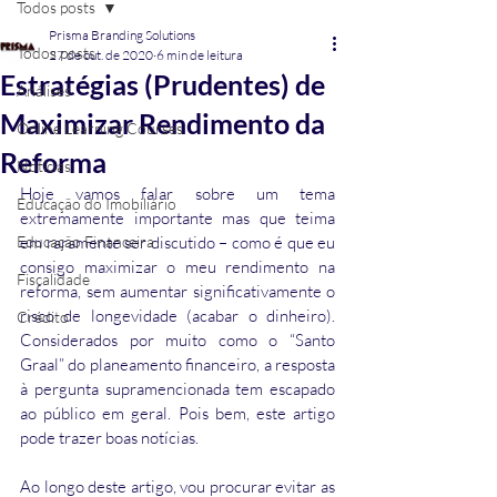
Todos posts
Prisma Branding Solutions
Todos posts
27 de out. de 2020
6 min de leitura
Estratégias (Prudentes) de
Análises
Maximizar Rendimento da
Online Learning Courses
Reforma
Notícias
Hoje vamos falar sobre um tema 
Educação do Imobiliário
extremamente importante mas que teima 
Educação Financeira
em raramente ser discutido – como é que eu 
consigo maximizar o meu rendimento na 
Fiscalidade
reforma, sem aumentar significativamente o 
risco de longevidade (acabar o dinheiro). 
Crédito
Considerados por muito como o “Santo 
Graal” do planeamento financeiro, a resposta 
à pergunta supramencionada tem escapado 
ao público em geral. Pois bem, este artigo 
pode trazer boas notícias.
Ao longo deste artigo, vou procurar evitar as 