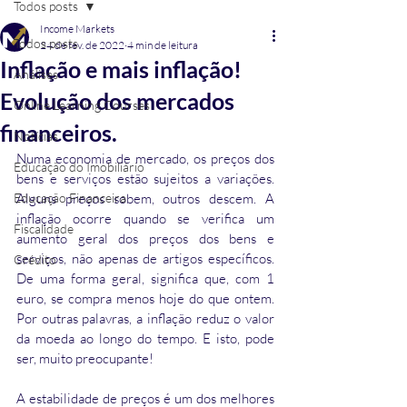
Todos posts
Income Markets
Todos posts
24 de fev. de 2022
4 min de leitura
Inflação e mais inflação!
Análises
Evolução dos mercados
Online Learning Courses
financeiros.
Notícias
Numa economia de mercado, os preços dos 
Educação do Imobiliário
bens e serviços estão sujeitos a variações. 
Educação Financeira
Alguns preços sobem, outros descem. A 
inflação ocorre quando se verifica um 
Fiscalidade
aumento geral dos preços dos bens e 
serviços, não apenas de artigos específicos. 
Crédito
De uma forma geral, significa que, com 1 
euro, se compra menos hoje do que ontem. 
Por outras palavras, a inflação reduz o valor 
da moeda ao longo do tempo. E isto, pode 
ser, muito preocupante!
A estabilidade de preços é um dos melhores 