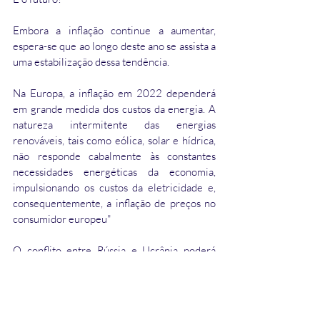
Embora a inflação continue a aumentar, 
espera-se que ao longo deste ano se assista a 
uma estabilização dessa tendência. 
Na Europa, a inflação em 2022 dependerá 
em grande medida dos custos da energia. A 
natureza intermitente das energias 
renováveis, tais como eólica, solar e hídrica, 
não responde cabalmente às constantes 
necessidades energéticas da economia, 
impulsionando os custos da eletricidade e, 
consequentemente, a inflação de preços no 
consumidor europeu"
O conflito entre Rússia e Ucrânia poderá 
criar ainda mais inflação e a procura de ativos 
safe haven.
Nos EUA, após o fim do tapering a FED, 