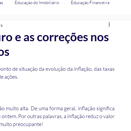
as
Educação do Imobiliário
Educação Financeira
ra
uro e as correções nos
os
nto de situação da evolução da inflação, das taxas 
de ações.
 muito alta. De uma forma geral, inflação significa 
ntem. Por outras palavras, a inflação reduz o valor 
, muito preocupante!