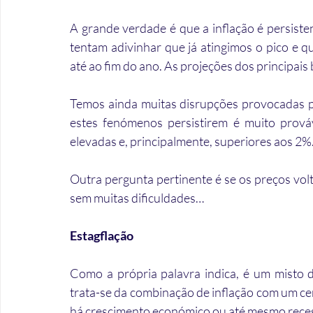
A grande verdade é que a inflação é persistent
tentam adivinhar que já atingimos o pico e q
até ao fim do ano. As projeções dos principai
Temos ainda muitas disrupções provocadas p
estes fenómenos persistirem é muito prováv
elevadas e, principalmente, superiores aos 2%
Outra pergunta pertinente é se os preços vol
sem muitas dificuldades…
Estagflação
Como a própria palavra indica, é um misto d
trata-se da combinação de inflação com um ce
há crescimento económico ou até mesmo rece