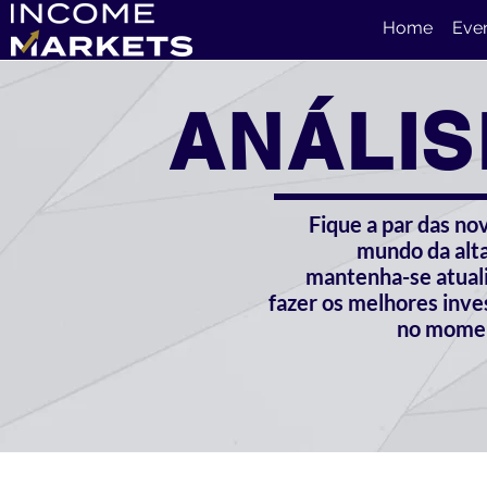
Home
Eve
ANÁLIS
Fique a par das no
mundo da alta
mantenha-se atual
fazer os melhores inv
no momen