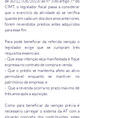
de 30/12 (OE/2023) ao n.º 3 do artigo 7.º do 
CIMT, o legislador fiscal passa a considerar 
que o exercício da atividade só se verifica 
quando em cada um dos dois anos anteriores, 
forem revendidos prédios antes adquiridos 
para esse fim.
Para pode beneficiar da referida isenção o 
legislador exige que se cumpram três 
requisitos essenciais:
- Que essa intenção seja manifestada e fique 
expressa no contrato de compra e venda;
- Que o prédio se mantenha afeto ao ativo 
permutável enquanto se mantiver no 
património de empresa; e
-  Que a revenda ocorra no prazo máximo de 
três anos após a aquisição.
Como para beneficiar da isenção prévia é 
necessário carregar o sistema da AT com a 
situação concreta dos contribuintes, estes 