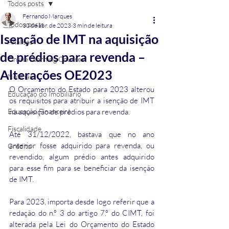
Todos posts
Fernando Marques
Todos posts
30 de abr. de 2023
3 min de leitura
Isenção de IMT na aquisição
Análises
de prédios para revenda –
Online Learning Courses
Alterações OE2023
Notícias
O Orçamento do Estado para 2023 alterou 
Educação do Imobiliário
os requisitos para atribuir a isenção de IMT 
Educação Financeira
na 
aquisição de prédios para revenda
.
Fiscalidade
Até 31/12/2022, bastava que no ano 
anterior fosse adquirido para revenda, ou 
Crédito
revendido, algum prédio antes adquirido 
para esse fim para se beneficiar da isenção 
de IMT.
Para 2023, importa desde logo referir que a 
redação do n.º 3 do artigo 7.º do CIMT, foi 
alterada pela Lei do Orçamento do Estado 