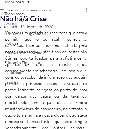
Todos posts
29 de ago. de 2020
3 min de leitura
Todos posts
Não há/à Crise
Análises
Atualizado:
19 de nov. de 2020
Vivemos um período de incerteza que está a 
Online Learning Courses
permitir que o eu real inconsciente 
Notícias
sobressaia face ao nosso eu moldado pela 
nossa consciência. Estes tipos de testes são 
Educação do Imobiliário
ótimas oportunidades para refletirmos e 
Educação Financeira
agirmos de forma a transformarmos 
conhecimento em sabedoria. Segundo o que 
Fiscalidade
consigo perceber da informação que adquiri 
Crédito
partilhadas por especialistas, este vírus não é 
particularmente perigoso do ponto de vista 
dos danos que causa ou da taxa de 
mortalidade nem sequer da sua própria 
resistência fora do hospedeiro, no entanto, o 
que o torna numa ameaça global é que ataca 
o nosso ponto mais forte e que nos distingue 
verdadeiramente dos outros animais… 