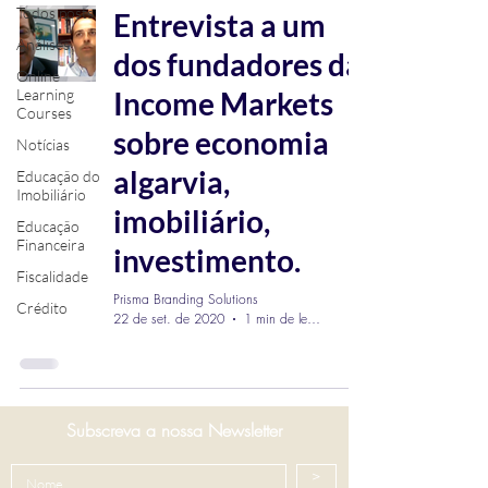
Todos posts
Entrevista a um
Análises
dos fundadores da
Online
Learning
Income Markets
Courses
sobre economia
Notícias
algarvia,
Educação do
Imobiliário
imobiliário,
Educação
Financeira
investimento.
Fiscalidade
Prisma Branding Solutions
Crédito
22 de set. de 2020
1 min de leitura
Subscreva a nossa Newsletter
>