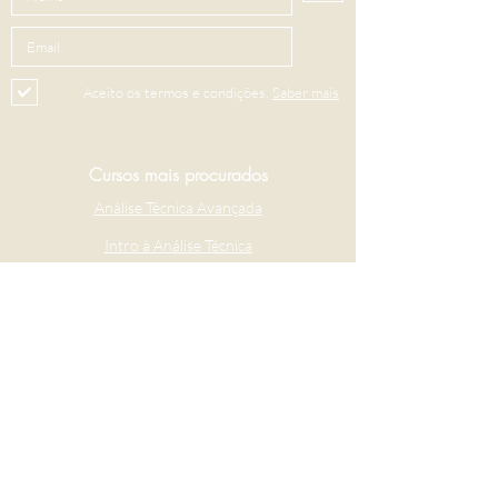
Aceito os termos e condições.
Saber mais
Cursos mais procurados
Análise Técnica Avançada
Intro à Análise Técnica
Criptoativos
Contacte-nos
+351 913 482 887
+351 916 200 400
​(chamada para a rede móvel nacional)
geral@income-markets.com