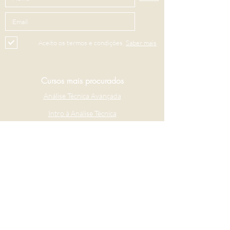
Aceito os termos e condições.
Saber mais
Cursos mais procurados
Análise Técnica Avançada
Intro à Análise Técnica
Criptoativos
Contacte-nos
+351 913 482 887
+351 916 200 400
​(chamada para a rede móvel nacional)
geral@income-markets.com