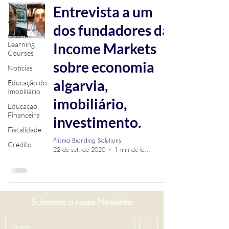
Todos posts
Entrevista a um
Análises
dos fundadores da
Online
Learning
Income Markets
Courses
sobre economia
Notícias
algarvia,
Educação do
Imobiliário
imobiliário,
Educação
Financeira
investimento.
Fiscalidade
Prisma Branding Solutions
Crédito
22 de set. de 2020
1 min de leitura
Subscreva a nossa Newsletter
>