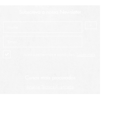
Subscreva a nossa Newsletter
>
Aceito os termos e condições.
Saber mais
Cursos mais procurados
Análise Técnica Avançada
Intro à Análise Técnica
Criptoativos
Contacte-nos
+351 913 482 887