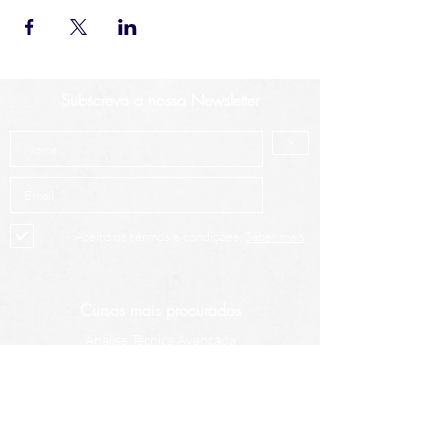
Subscreva a nossa Newsletter
>
Aceito os termos e condições.
Saber mais
Cursos mais procurados
Análise Técnica Avançada
Intro à Análise Técnica
Criptoativos