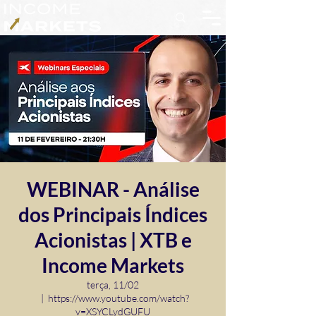
WEBINAR - Análise
dos Principais Índices
Acionistas | XTB e
Income Markets
terça, 11/02
  |  
https://www.youtube.com/watch?
v=XSYCLydGUFU