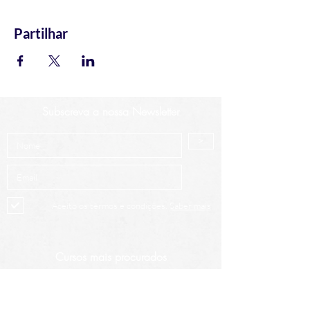
Partilhar
Subscreva a nossa Newsletter
>
Aceito os termos e condições.
Saber mais
Cursos mais procurados
Análise Técnica Avançada
Intro à Análise Técnica