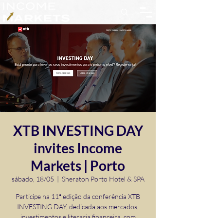
XTB INVESTING DAY
invites Income
Markets | Porto
sábado, 18/05
  |  
Sheraton Porto Hotel & SPA
Participe na 11ª edição da conferência XTB
INVESTING DAY, dedicada aos mercados,
investimentos e literacia financeira, com