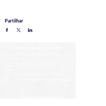
Partilhar
Subscreva a nossa Newsletter
>
Aceito os termos e condições.
Saber mais
Cursos mais procurados
Análise Técnica Avançada