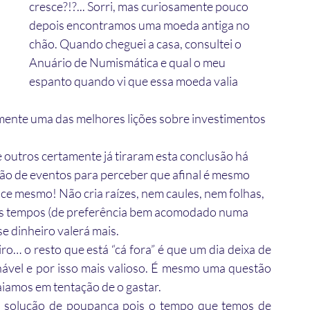
cresce?!?... Sorri, mas curiosamente pouco 
depois encontramos uma moeda antiga no 
chão. Quando cheguei a casa, consultei o 
Anuário de Numismática e qual o meu 
espanto quando vi que essa moeda valia 
mente uma das melhores lições sobre investimentos 
 outros certamente já tiraram esta conclusão há 
ção de eventos para perceber que afinal é mesmo 
ce mesmo! Não cria raízes, nem caules, nem folhas, 
ns tempos (de preferência bem acomodado numa 
 dinheiro valerá mais.
… o resto que está “cá fora” é que um dia deixa de 
nável e por isso mais valioso. É mesmo uma questão 
aiamos em tentação de o gastar.
or solução de poupança pois o tempo que temos de 