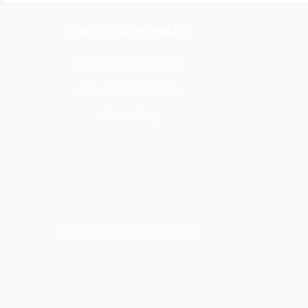
Cursos mais procurados
Análise Técnica Avançada
Intro à Análise Técnica
Criptoativos
Políticas de Privacidade e Cookies