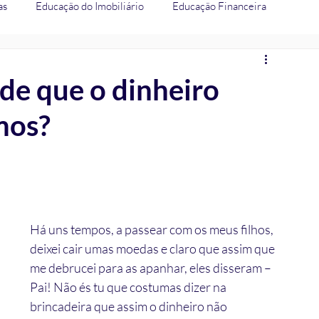
as
Educação do Imobiliário
Educação Financeira
ade que o dinheiro
mos?
Há uns tempos, a passear com os meus filhos, 
deixei cair umas moedas e claro que assim que 
me debrucei para as apanhar, eles disseram – 
Pai! Não és tu que costumas dizer na 
brincadeira que assim o dinheiro não 