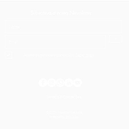
Subscreva a nossa Newsletter
>
Aceito os termos e condições.
Saber mais
Termos e Condições
©2024 Income Markets
created by
PRISMA