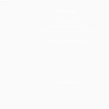
Contacte-nos
+351 913 482 887
+351 916 200 400
​(chamada para a rede móvel nacional)
geral@income-markets.com
Livro de Reclamações