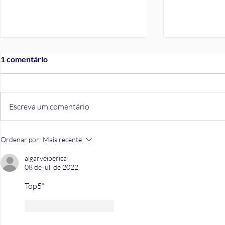
1 comentário
Escreva um comentário
Estratégia de Sucesso que
Poupe bem, 
Ordenar por:
Mais recente
usamos nos Mercados há mais
Taxas de Ju
de 15 anos
novos depós
algarveiberica
08 de jul. de 2022
Top5*
Curtir
Responder