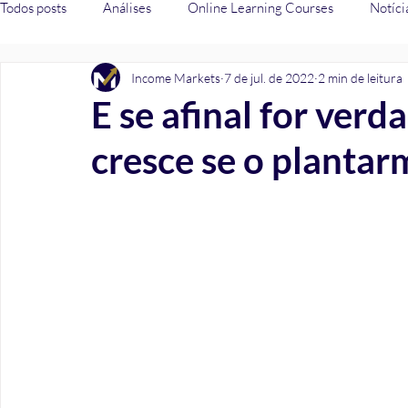
Todos posts
Análises
Online Learning Courses
Notíci
Income Markets
7 de jul. de 2022
2 min de leitura
Fiscalidade
Crédito
E se afinal for verd
cresce se o plantar