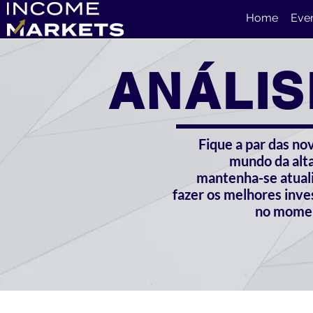
Home
Eve
ANÁLIS
Fique a par das no
mundo da alta
mantenha-se atual
fazer os melhores inv
no momen