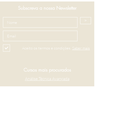
Subscreva a nossa Newsletter
>
Aceito os termos e condições.
Saber mais
Cursos mais procurados
Análise Técnica Avançada
Intro à Análise Técnica
Criptoativos
Contacte-nos
+351 913 482 887
+351 916 200 400