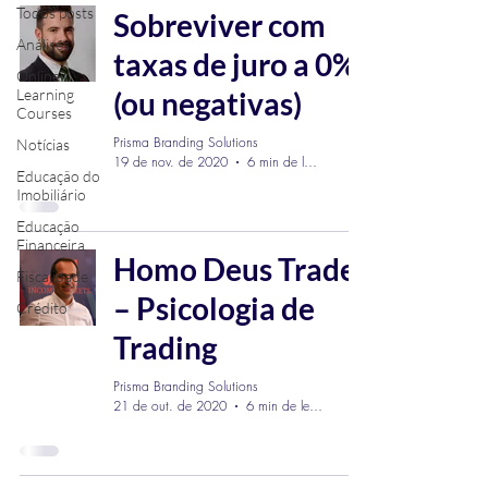
Todos posts
Sobreviver com
Análises
taxas de juro a 0%
Online
Learning
(ou negativas)
Courses
Prisma Branding Solutions
Notícias
19 de nov. de 2020
6 min de leitura
Educação do
Imobiliário
Educação
Financeira
Homo Deus Trader
Fiscalidade
– Psicologia de
Crédito
Trading
Prisma Branding Solutions
21 de out. de 2020
6 min de leitura