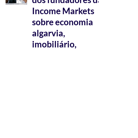
Income Markets
sobre economia
algarvia,
imobiliário,
investimento.
Prisma Branding Solutions
22 de set. de 2020
1 min de leitura
Comentário de
Mercado
(Setembro)
-