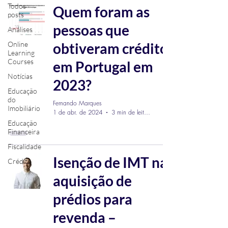
Todos
Quem foram as
posts
pessoas que
Análises
Online
obtiveram crédito
Learning
Courses
em Portugal em
Notícias
2023?
Educação
do
Fernando Marques
Imobiliário
1 de abr. de 2024
3 min de leitura
Educação
Financeira
Fiscalidade
Isenção de IMT na
Crédito
aquisição de
prédios para
revenda –