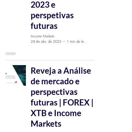
2023 e
perspetivas
futuras
Income Markets
24 de abr. de 2023
1 min de leitura
Reveja a Análise
de mercado e
perspectivas
futuras | FOREX |
XTB e Income
Markets