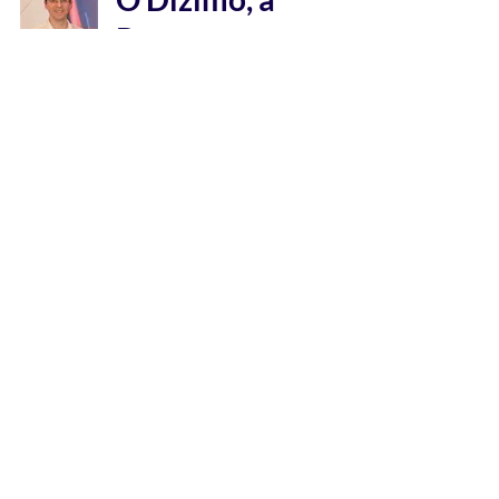
Poupança e o
Trading…
Prisma Branding Solutions
16 de out. de 2020
4 min de leitura
Desajuste
Economia Real e
Economia
Financeira
Prisma Branding Solutions
2 de out. de 2020
4 min de leitura